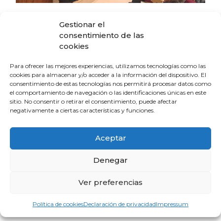
La Escuela de Verano Sénior cierra su
Gestionar el
programación con una charla sobre
consentimiento de las
sexualidad y suelo pélvico en las
cookies
personas mayores
4 de agosto de 2026
Para ofrecer las mejores experiencias, utilizamos tecnologías como las
cookies para almacenar y/o acceder a la información del dispositivo. El
consentimiento de estas tecnologías nos permitirá procesar datos como
El Colegio de Médicos de Huelva y
el comportamiento de navegación o las identificaciones únicas en este
Fundación Madre Coraje unen fuerzas
sitio. No consentir o retirar el consentimiento, puede afectar
para promover una sociedad más
negativamente a ciertas características y funciones.
saludable y sostenible
4 de agosto de 2026
Aceptar
Denegar
El CACM respalda el acuerdo entre la
Junta y el Sindicato Médico Andaluz y
Ver preferencias
exige que se convierta en mejoras reales
para los médicos
31 de julio de 2026
Política de cookies
Declaración de privacidad
Impressum