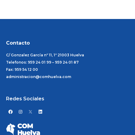
Contacto
C/ Gonzalez García nº 11, 1º 21003 Huelva
Telefonos: 959 24 01 99 – 959 24 01 87
Fax: 959 54 12 00
administracion@comhuelva.com
Redes Sociales
F
I
L
a
n
i
c
s
n
e
t
k
b
a
e
o
g
d
o
r
i