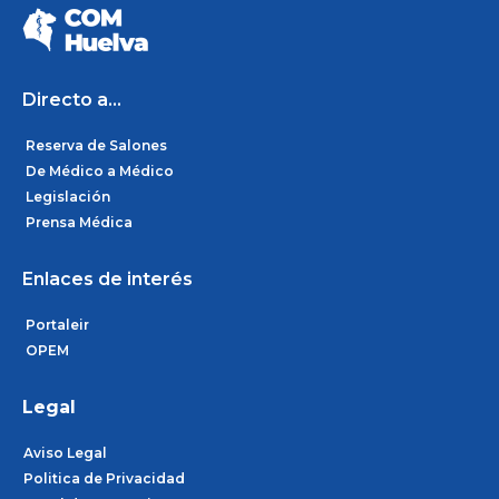
e
t
k
b
a
e
o
g
d
o
r
i
k
a
n
m
Directo a...
Reserva de Salones
De Médico a Médico
Legislación
Prensa Médica
Enlaces de interés
Portaleir
OPEM
Legal
Aviso Legal
Politica de Privacidad