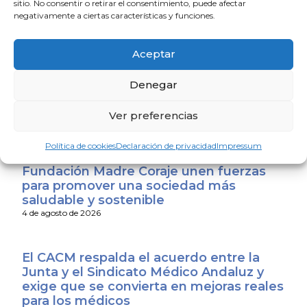
sitio. No consentir o retirar el consentimiento, puede afectar
negativamente a ciertas características y funciones.
Aceptar
La Escuela de Verano Sénior cierra su
programación con una charla sobre
sexualidad y suelo pélvico en las
Denegar
personas mayores
4 de agosto de 2026
Ver preferencias
Política de cookies
Declaración de privacidad
Impressum
El Colegio de Médicos de Huelva y
Fundación Madre Coraje unen fuerzas
para promover una sociedad más
saludable y sostenible
4 de agosto de 2026
El CACM respalda el acuerdo entre la
Junta y el Sindicato Médico Andaluz y
exige que se convierta en mejoras reales
para los médicos