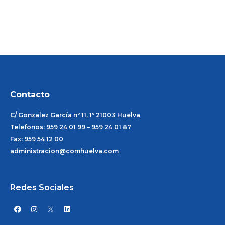
Contacto
C/ Gonzalez García nº 11, 1º 21003 Huelva
Telefonos: 959 24 01 99 – 959 24 01 87
Fax: 959 54 12 00
administracion@comhuelva.com
Redes Sociales
F
I
L
a
n
i
c
s
n