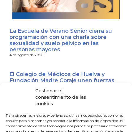
La Escuela de Verano Sénior cierra su
programación con una charla sobre
sexualidad y suelo pélvico en las
personas mayores
4 de agosto de 2026
El Colegio de Médicos de Huelva y
Fundación Madre Coraje unen fuerzas
para promover una sociedad más
Gestionar el
saludable y sostenible
consentimiento de las
4 de agosto de 2026
cookies
Para ofrecer las mejores experiencias, utilizamos tecnologías como las
El CACM respalda el acuerdo entre la
cookies para almacenar y/o acceder a la información del dispositivo. El
Junta y el Sindicato Médico Andaluz y
consentimiento de estas tecnologías nos permitirá procesar datos como
exige que se convierta en mejoras reales
el comportamiento de navegación o las identificaciones únicas en este