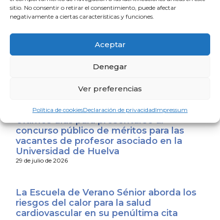
para los médicos
sitio. No consentir o retirar el consentimiento, puede afectar
31 de julio de 2026
negativamente a ciertas características y funciones.
Aceptar
El Consejo Andaluz de Colegios de
Médicos expresa su apoyo a los
Denegar
profesionales sanitarios de Ceuta y
Melilla
Ver preferencias
31 de julio de 2026
Política de cookies
Declaración de privacidad
Impressum
Últimos días para presentarse al
concurso público de méritos para las
vacantes de profesor asociado en la
Universidad de Huelva
29 de julio de 2026
La Escuela de Verano Sénior aborda los
riesgos del calor para la salud
cardiovascular en su penúltima cita