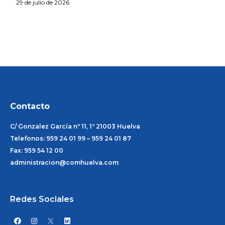
29 de julio de 2026
Contacto
C/ Gonzalez García nº 11, 1º 21003 Huelva
Telefonos: 959 24 01 99 – 959 24 01 87
Fax: 959 54 12 00
administracion@comhuelva.com
Redes Sociales
F
I
L
a
n
i