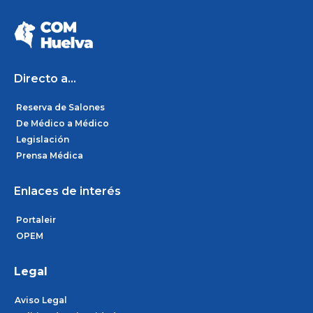
c
s
n
e
t
k
b
a
e
o
g
d
o
r
i
k
a
n
m
Directo a...
Reserva de Salones
De Médico a Médico
Legislación
Prensa Médica
Enlaces de interés
Portaleir
OPEM
Legal
Aviso Legal