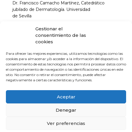
Dr. Francisco Camacho Martínez, Catedrático
jubilado de Dermatología. Universidad
de Sevilla
Gestionar el
18:00 Sarna. Situación actual
consentimiento de las
Dr. Jerónimo Escudero Ordóñez, Profesor titular
cookies
jubilado de Dermatología.
Universidad de Sevilla
Para ofrecer las mejores experiencias, utilizamos tecnologías como las
cookies para almacenar y/o acceder a la información del dispositivo. El
18:30 Descanso
consentimiento de estas tecnologías nos permitirá procesar datos como
el comportamiento de navegación o las identificaciones únicas en este
19:00. Infecciones más frecuentes en
sitio. No consentir o retirar el consentimiento, puede afectar
Dermatología
negativamente a ciertas características y funciones.
Dr. José Carlos Moreno Giménez, Catedrático
jubilado de Dermatología. Universidad
Aceptar
de Córdoba
Denegar
19:30 CASOS CLÍNICOS
Presentación
Ver preferencias
Dr. José Carlos Moreno
Panel de expertos