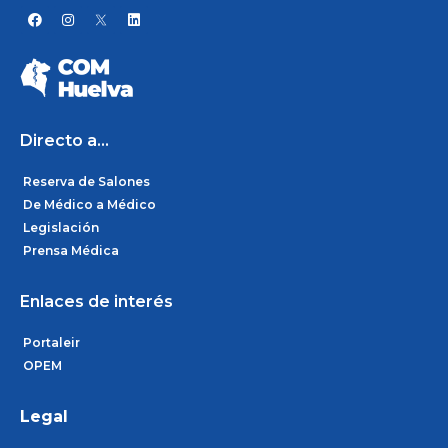
F
I
L
a
n
i
c
s
n
e
t
k
b
a
e
o
g
d
o
r
i
k
a
n
m
Directo a...
Reserva de Salones
De Médico a Médico
Legislación
Prensa Médica
Enlaces de interés
Portaleir
OPEM
Legal