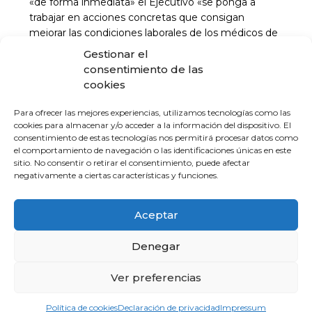
«de forma inmediata» el Ejecutivo «se ponga a
trabajar en acciones concretas que consigan
mejorar las condiciones laborales de los médicos de
familia y pediatras. Solo así se conseguirá que los
Gestionar el
aspirantes que se presentan a este examen quieran
consentimiento de las
elegir la especialidad de Medicina de Familia».
cookies
Del mismo modo, agradecen «a todas las personas
Para ofrecer las mejores experiencias, utilizamos tecnologías como las
cookies para almacenar y/o acceder a la información del dispositivo. El
y entidades que han manifestado públicamente su
consentimiento de estas tecnologías nos permitirá procesar datos como
rechazo a este contenido ofensivo para los
el comportamiento de navegación o las identificaciones únicas en este
profesionales de Atención Primaria. Lo que denota
sitio. No consentir o retirar el consentimiento, puede afectar
que cada vez hay más conciencia entre el colectivo
negativamente a ciertas características y funciones.
médico, así como en la sociedad en general, sobre
la delicada situación en la que se encuentra la
Aceptar
puerta de entrada al sistema sanitario y la necesidad
de apoyar y revertir la situación».
Denegar
Pregunta
Ver preferencias
La pregunta abordaba el caso de un médico de 50
años que “con frecuencia acumula retraso de dos
Política de cookies
Declaración de privacidad
Impressum
horas en la consulta, creando algún conflicto,