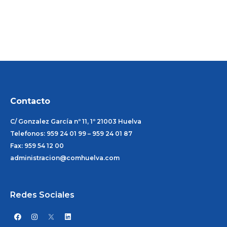
Contacto
C/ Gonzalez García nº 11, 1º 21003 Huelva
Telefonos: 959 24 01 99 – 959 24 01 87
Fax: 959 54 12 00
administracion@comhuelva.com
Redes Sociales
F
I
L
a
n
i