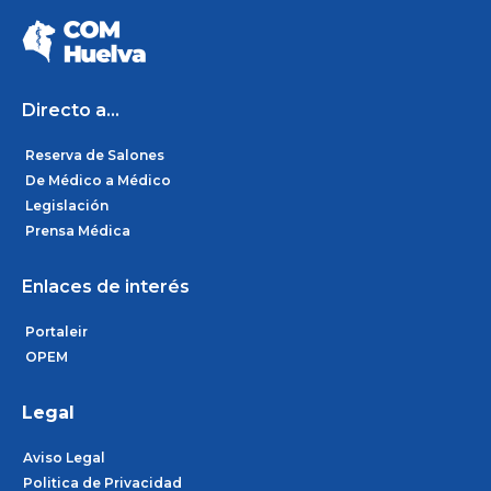
c
s
n
e
t
k
b
a
e
o
g
d
o
r
i
k
a
n
m
Directo a...
Reserva de Salones
De Médico a Médico
Legislación
Prensa Médica
Enlaces de interés
Portaleir
OPEM
Legal
Aviso Legal
Politica de Privacidad