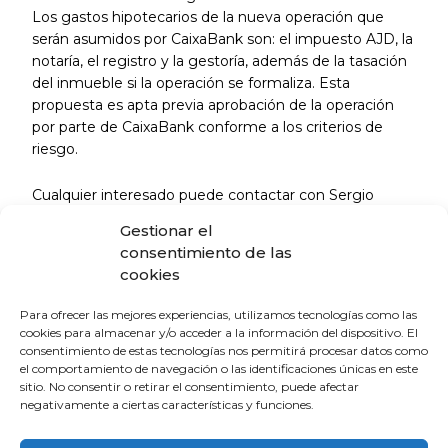
Los gastos hipotecarios de la nueva operación que
serán asumidos por CaixaBank son: el impuesto AJD, la
notaría, el registro y la gestoría, además de la tasación
del inmueble si la operación se formaliza. Esta
propuesta es apta previa aprobación de la operación
por parte de CaixaBank conforme a los criterios de
riesgo.
Cualquier interesado puede contactar con Sergio
Santos, director del Área de Negocio de CaixaBank en
Gestionar el
Huelva.
consentimiento de las
cookies
sergio.santos@caixabank.com
Para ofrecer las mejores experiencias, utilizamos tecnologías como las
cookies para almacenar y/o acceder a la información del dispositivo. El
consentimiento de estas tecnologías nos permitirá procesar datos como
el comportamiento de navegación o las identificaciones únicas en este
sitio. No consentir o retirar el consentimiento, puede afectar
La Escuela de Verano Sénior cierra su
negativamente a ciertas características y funciones.
programación con una charla sobre
sexualidad y suelo pélvico en las