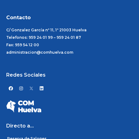
Contacto
C/ Gonzalez García nº 11, 1º 21003 Huelva
Telefonos: 959 24 01 99 – 959 24 01 87
Fax: 959 54 12 00
administracion@comhuelva.com
Redes Sociales
F
I
L
a
n
i
c
s
n
e
t
k
b
a
e
o
g
d
o
r
i
k
a
n
m
Directo a...
Reserva de Salones