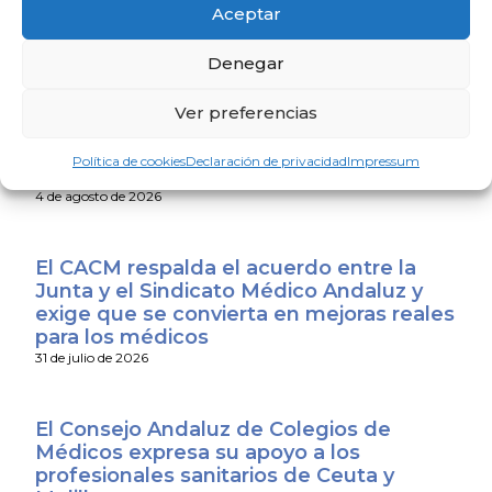
personas mayores
Aceptar
4 de agosto de 2026
Denegar
El Colegio de Médicos de Huelva y
Ver preferencias
Fundación Madre Coraje unen fuerzas
para promover una sociedad más
Política de cookies
Declaración de privacidad
Impressum
saludable y sostenible
4 de agosto de 2026
El CACM respalda el acuerdo entre la
Junta y el Sindicato Médico Andaluz y
exige que se convierta en mejoras reales
para los médicos
31 de julio de 2026
El Consejo Andaluz de Colegios de
Médicos expresa su apoyo a los
profesionales sanitarios de Ceuta y